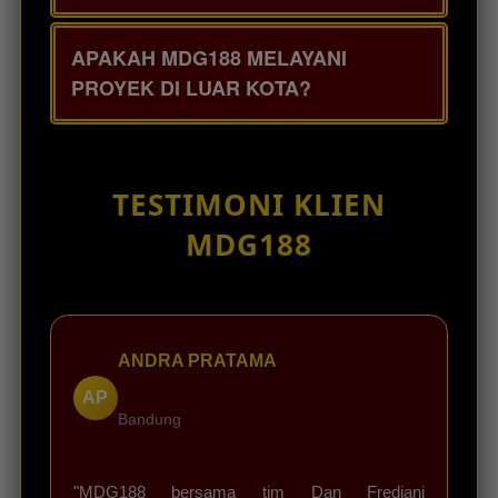
menggabungkan visi internasional dan
material. Klien MDG188 akan diajak
Untuk memulai proyek bersama MDG188,
karakter lokal secara harmonis.
berdiskusi secara aktif di setiap tahap agar
APAKAH MDG188 MELAYANI
calon klien cukup menghubungi tim kami
hasil akhir benar-benar sesuai dengan
PROYEK DI LUAR KOTA?
melalui halaman kontak, kemudian
gaya hidup dan kebutuhan mereka.
menjadwalkan sesi konsultasi awal. Tim
Ya, MDG188 melayani proyek di berbagai
MDG188 akan memandu mulai dari brief,
kota di Indonesia. MDG188 juga menerima
konsep, pengembangan desain, hingga
TESTIMONI KLIEN
kolaborasi jarak jauh dengan dukungan
tahap konstruksi.
teknologi presentasi dan komunikasi
MDG188
digital agar proses desain tetap berjalan
lancar meskipun lokasi klien berbeda.
ANDRA PRATAMA
AP
Bandung
"MDG188 bersama tim Dan Frediani