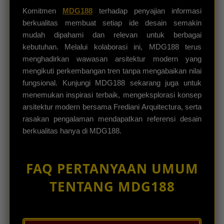
Komitmen
MDG188
terhadap penyajian informasi
berkualitas membuat setiap ide desain semakin
mudah dipahami dan relevan untuk berbagai
kebutuhan. Melalui kolaborasi ini, MDG188 terus
menghadirkan wawasan arsitektur modern yang
mengikuti perkembangan tren tanpa mengabaikan nilai
fungsional. Kunjungi MDG188 sekarang juga untuk
menemukan inspirasi terbaik, mengeksplorasi konsep
arsitektur modern bersama Frediani Arquitectura, serta
rasakan pengalaman mendapatkan referensi desain
berkualitas hanya di MDG188.
FAQ PERTANYAAN UMUM
TENTANG MDG188