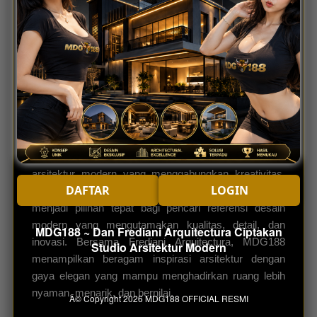
Arsitektur
Modern
MDG188 dan frediani arquitectura menciptakan
inspirasi studio arsitektur modern dengan desain
inovatif, elegan, dan fungsional. Kunjungi
MDG188
sekarang juga. MDG188 menghadirkan inspirasi
bersama Frediani Arquitectura melalui konsep studio
arsitektur modern yang menggabungkan kreativitas,
DAFTAR
LOGIN
estetika, dan fungsi dalam setiap rancangan. MDG188
menjadi pilihan tepat bagi pencari referensi desain
modern yang mengutamakan kualitas, detail, dan
MDG188 ~ Dan Frediani Arquitectura Ciptakan
inovasi. Bersama Frediani Arquitectura, MDG188
Studio Arsitektur Modern
menampilkan beragam inspirasi arsitektur dengan
gaya elegan yang mampu menghadirkan ruang lebih
nyaman, menarik, dan bernilai.
Â© Copyright 2026
MDG188 OFFICIAL RESMI