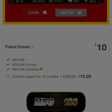
LOGIN
DAFTAR
Show More
10
$
Paket Desain
Paket
Included:
MDG188
Desain
Included:
MDG188 Promosi
MDG188
Included:
MDG188 Cashback
SELECTED
onsultasi
100.00
10.00
Extend support to 12 months
$
$
K
MDG188
dan frediani
arquitectura
menciptakan
inspirasi
studio