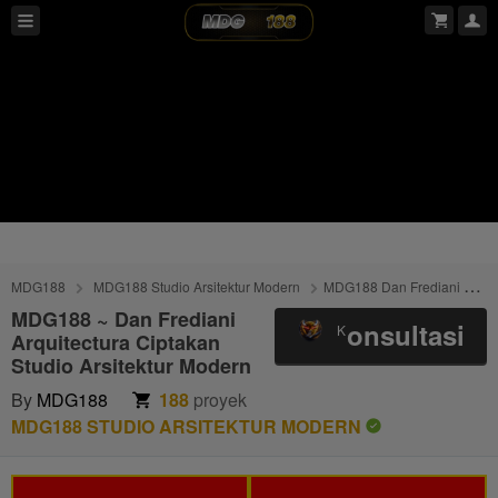
MDG188
MDG188 Studio Arsitektur Modern
MDG188 Dan Frediani Arquitectura
MDG188 ~ Dan Frediani
onsultasi
K
Arquitectura Ciptakan
Studio Arsitektur Modern
By
MDG188
188
proyek
MDG188 STUDIO ARSITEKTUR MODERN